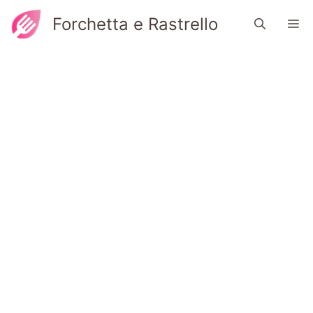
Vai
Forchetta e Rastrello
M
al
contenuto