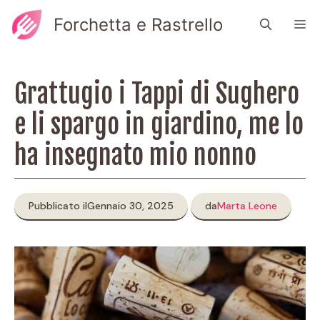
Vai
Forchetta e Rastrello
M
al
contenuto
Grattugio i Tappi di Sughero
e li spargo in giardino, me lo
ha insegnato mio nonno
Pubblicato il
Gennaio 30, 2025
da
Marta Leone