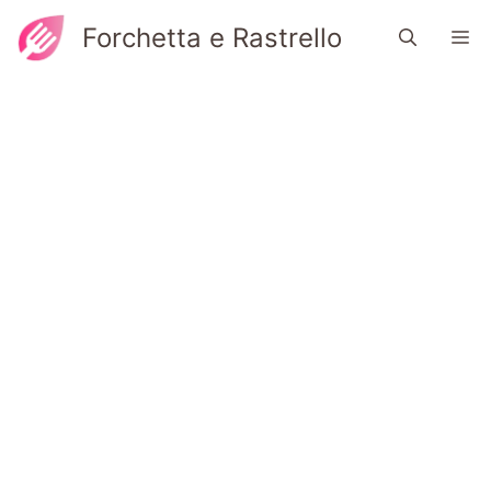
Vai
Forchetta e Rastrello
M
al
contenuto