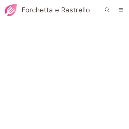
Vai
Forchetta e Rastrello
M
al
contenuto