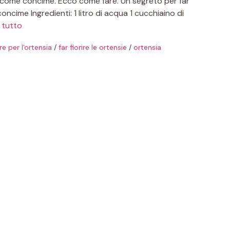
ero come concime. Ecco come fare. Un segreto per far
ncime Ingredienti: 1 litro di acqua 1 cucchiaino di
 tutto
re per l'ortensia
/
far fiorire le ortensie
/
ortensia