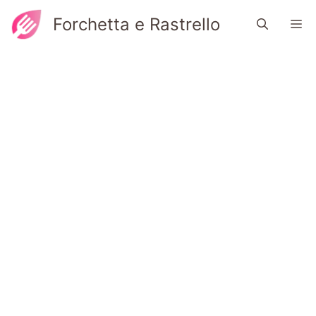
Vai
Forchetta e Rastrello
M
al
contenuto