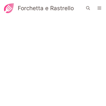
Vai
Forchetta e Rastrello
M
al
contenuto