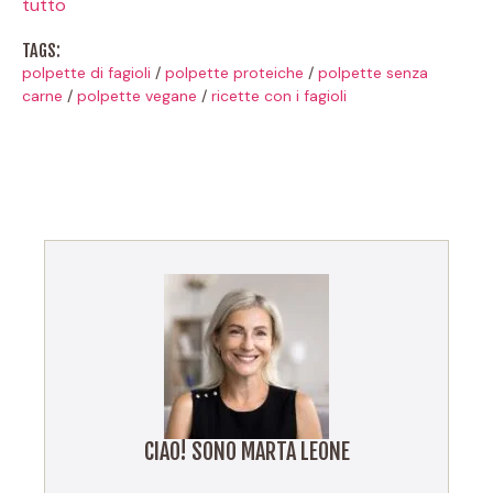
tutto
TAGS:
polpette di fagioli
/
polpette proteiche
/
polpette senza
carne
/
polpette vegane
/
ricette con i fagioli
CIAO! SONO MARTA LEONE