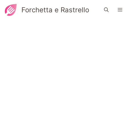
Vai
Forchetta e Rastrello
M
al
contenuto