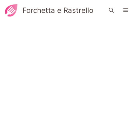
Vai
Forchetta e Rastrello
M
al
contenuto