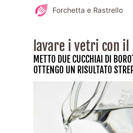
Vai
Forchetta e Rastrello
al
contenuto
lavare i vetri con i
METTO DUE CUCCHIAI DI BOROT
OTTENGO UN RISULTATO STRE