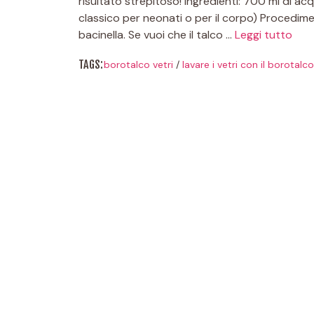
risultato strepitoso! Ingredienti: 700 ml di ac
classico per neonati o per il corpo) Procedime
bacinella. Se vuoi che il talco …
Leggi tutto
TAGS:
borotalco vetri
/
lavare i vetri con il borotalco