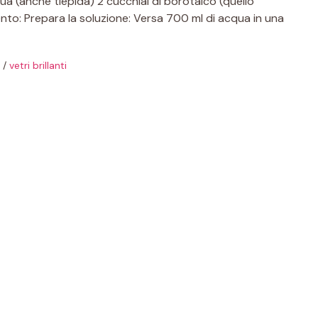
qua (anche tiepida) 2 cucchiai di borotalco (quello
nto: Prepara la soluzione: Versa 700 ml di acqua in una
/
vetri brillanti