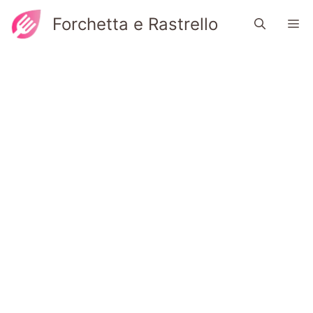
Vai
Forchetta e Rastrello
M
al
contenuto