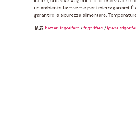
Inoltre, una scarsa igiene e la conservazione d
un ambiente favorevole per i microrganismi. È
garantire la sicurezza alimentare. Temperature Id
TAGS:
batteri frigorifero
/
frigorifero
/
igiene frigorife