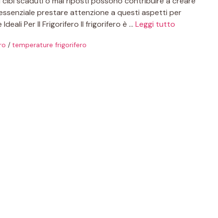
i cibi scaduti o mal riposti possono contribuire a creare
 essenziale prestare attenzione a questi aspetti per
eali Per Il Frigorifero Il frigorifero è …
Leggi tutto
ro
/
temperature frigorifero