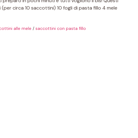
Li preparo in pochi minuti e tutti vogliono il bis! Questi
 (per circa 10 saccottini) 10 fogli di pasta fillo 4 mele
ottini alle mele
/
saccottini con pasta fillo