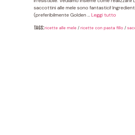
irresistibile. Vediamo insieme come realizzarli! 
saccottini alle mele sono fantastici! Ingredienti
(preferibilmente Golden …
Leggi tutto
TAGS:
ricette alle mele
/
ricette con pasta fillo
/
sacc