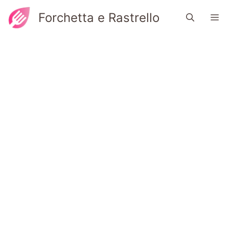
Vai
Forchetta e Rastrello
M
al
contenuto