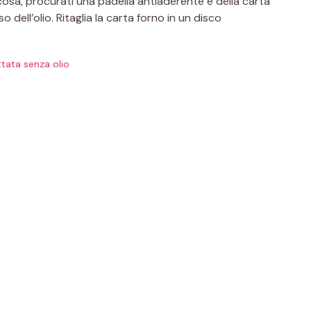
cosa, procurati una padella antiaderente e della carta
o dell’olio. Ritaglia la carta forno in un disco
ittata senza olio