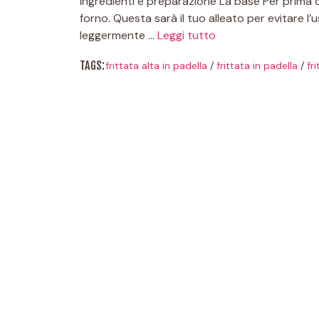
Ingredienti e preparazione La base Per prima 
forno. Questa sarà il tuo alleato per evitare l’us
leggermente …
Leggi tutto
TAGS:
frittata alta in padella
/
frittata in padella
/
fr