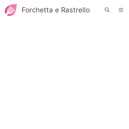
Vai
Forchetta e Rastrello
M
al
contenuto