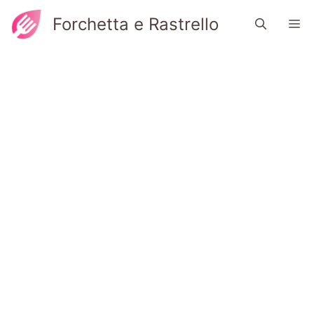
Vai
Forchetta e Rastrello
M
al
contenuto