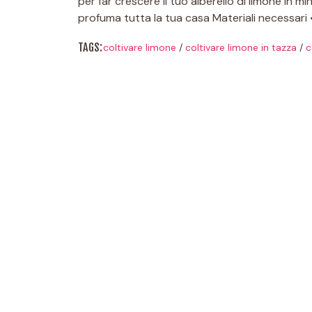
per far crescere il tuo alberello di limone in m
profuma tutta la tua casa Materiali necessari
TAGS:
coltivare limone
/
coltivare limone in tazza
/
c