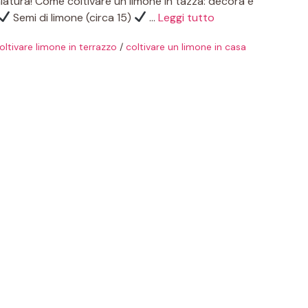
iniatura! Come coltivare un limone in tazza: decora e
Semi di limone (circa 15)
…
Leggi tutto
oltivare limone in terrazzo
/
coltivare un limone in casa