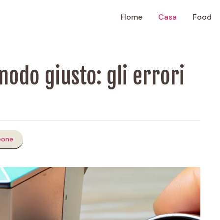
Home
Casa
Food
modo giusto: gli errori
e
eone