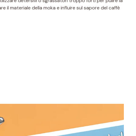
utilizzare detersivi o sgrassatori troppo forti per pulire la
il materiale della moka e influire sul sapore del caffè