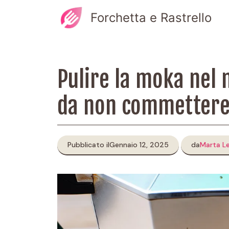
Vai
Forchetta e Rastrello
al
contenuto
Pulire la moka nel 
da non commetter
Pubblicato il
Gennaio 12, 2025
da
Marta L