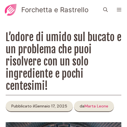
Vai
Forchetta e Rastrello
M
al
contenuto
L’odore di umido sul bucato e
un problema che puoi
risolvere con un solo
ingrediente e pochi
centesimi!
Pubblicato il
Gennaio 17, 2025
da
Marta Leone