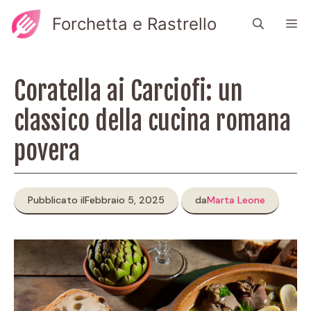
Vai
Forchetta e Rastrello
M
al
contenuto
Coratella ai Carciofi: un
classico della cucina romana
povera
Pubblicato il
Febbraio 5, 2025
da
Marta Leone